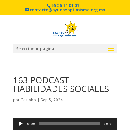
55 26 14 01 01
contacto@ayudayoptimismo.org.mx
Seleccionar página
163 PODCAST
HABILIDADES SOCIALES
por
Calupho
|
Sep 5, 2024
Reproductor
00:00
00:00
de