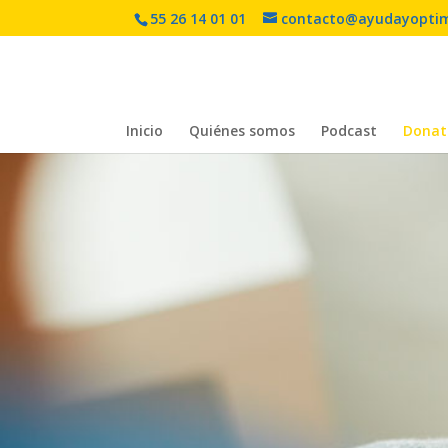
55 26 14 01 01
contacto@ayudayopti
Inicio
Quiénes somos
Podcast
Donat