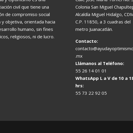
iación civil que tiene una
Colonia San Miguel Chapulte
ón de compromiso social
Alcaldía Miguel Hidalgo, CD
a y objetiva, orientada hacia
C.P. 11850, a 3 cuadras del
esarrollo humano, sin fines
metro Juanacatlán.
ticos, religiosos, ni de lucro.
Contacto:
contacto@ayudayoptimismo
.mx
Llámanos al Teléfono:
55 26 14 01 01
WhatsApp L a V de 10 a 1
hrs:
55 73 22 92 05