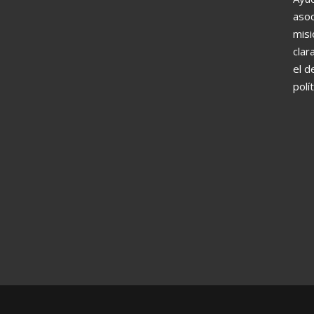
asoc
misi
clar
el d
polí