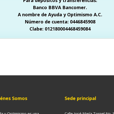
Para depósitos y transferencias:
Banco BBVA Bancomer.
A nombre de Ayuda y Optimismo A.C.
Número de cuenta: 0446845908
Clabe: 012180004468459084
iénes Somos
Sede principal
da y Optimismo es una
Calle José María Tornel No. 