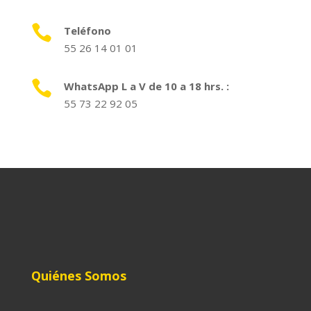

Teléfono
55 26 14 01 01

WhatsApp L a V de 10 a 18 hrs. :
55 73 22 92 05
Quiénes Somos