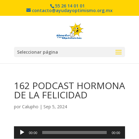
55 26 14 01 01
contacto@ayudayoptimismo.org.mx
Seleccionar página
162 PODCAST HORMONA
DE LA FELICIDAD
por
Calupho
|
Sep 5, 2024
Reproductor
00:00
00:00
de