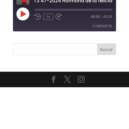
T3 47-2024 Hormona de la felicidad.
Reproducir
1x
00:00
/
43:25
episodio
COMPARTIR
COMPAR
TIR
ENLACE
INCRUST
AR