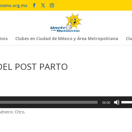
mismo.org.mx
ivos
Clubes en Ciudad de México y Área Metropolitana
Clu
DEL POST PARTO
Utiliz
00:00
las
nero: Otro.
tecla
de
flech