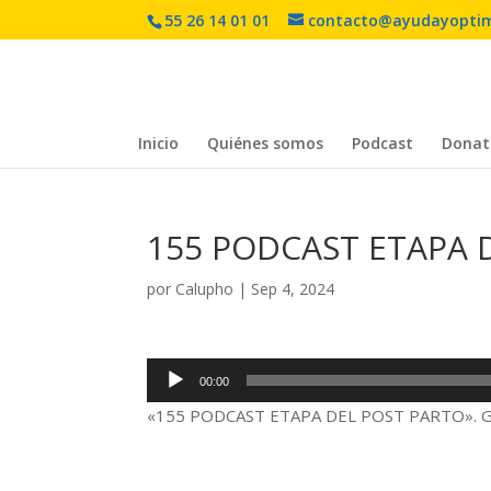
55 26 14 01 01
contacto@ayudayopti
Inicio
Quiénes somos
Podcast
Donat
155 PODCAST ETAPA 
por
Calupho
|
Sep 4, 2024
Reproductor
00:00
de
«155 PODCAST ETAPA DEL POST PARTO». Gé
audio