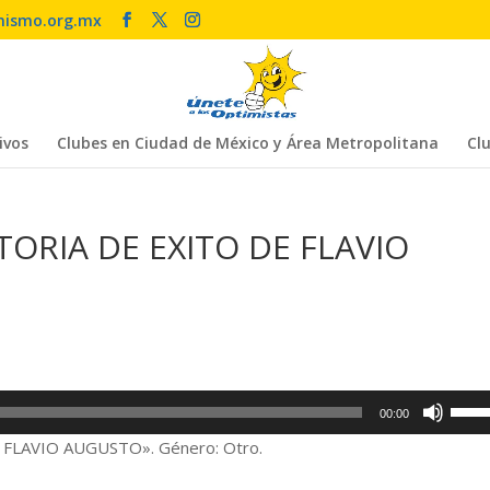
mismo.org.mx
ivos
Clubes en Ciudad de México y Área Metropolitana
Clu
TORIA DE EXITO DE FLAVIO
Utiliz
00:00
las
FLAVIO AUGUSTO». Género: Otro.
tecla
de