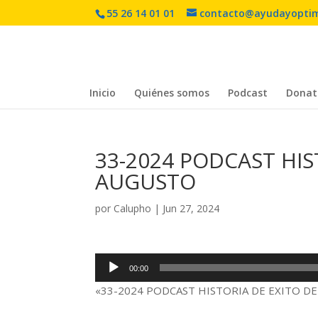
55 26 14 01 01
contacto@ayudayopti
Inicio
Quiénes somos
Podcast
Donat
33-2024 PODCAST HIS
AUGUSTO
por
Calupho
|
Jun 27, 2024
Reproductor
00:00
de
«33-2024 PODCAST HISTORIA DE EXITO DE 
audio