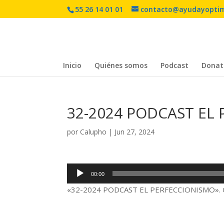
55 26 14 01 01
contacto@ayudayopti
Inicio
Quiénes somos
Podcast
Donat
32-2024 PODCAST EL
por
Calupho
|
Jun 27, 2024
Reproductor
00:00
de
«32-2024 PODCAST EL PERFECCIONISMO». G
audio