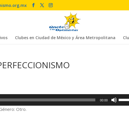
mismo.org.mx
ivos
Clubes en Ciudad de México y Área Metropolitana
Clu
 PERFECCIONISMO
Utiliz
00:00
las
énero: Otro.
tecla
de
flech