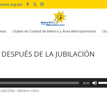
mismo.org.mx
ivos
Clubes en Ciudad de México y Área Metropolitana
Clu
 DESPUÉS DE LA JUBILACIÓN
Utiliz
00:00
las
LACIÓN». Género: Otro.
tecla
de
flech