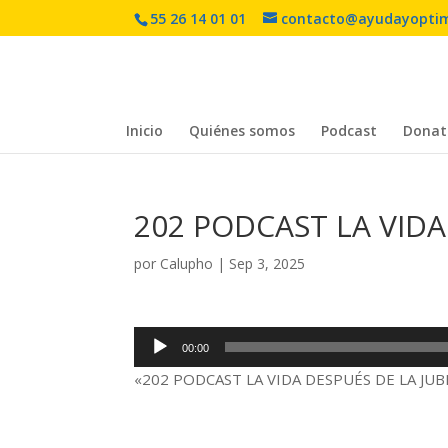
55 26 14 01 01
contacto@ayudayopti
Inicio
Quiénes somos
Podcast
Donat
202 PODCAST LA VIDA
por
Calupho
|
Sep 3, 2025
Reproductor
00:00
de
«202 PODCAST LA VIDA DESPUÉS DE LA JUBI
audio