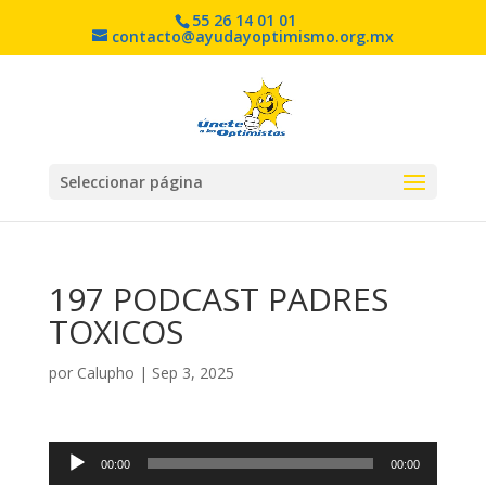
55 26 14 01 01
contacto@ayudayoptimismo.org.mx
Seleccionar página
197 PODCAST PADRES
TOXICOS
por
Calupho
|
Sep 3, 2025
Reproductor
00:00
00:00
de