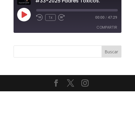
#33-2025 Padres Tóxicos.
Reproducir
1x
00:00
/
47:29
episodio
COMPARTIR
COMPAR
TIR
ENLACE
INCRUST
AR