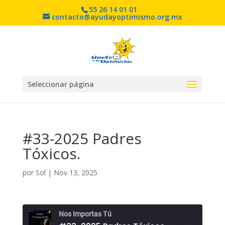
55 26 14 01 01
contacto@ayudayoptimismo.org.mx
Seleccionar página
#33-2025 Padres
Tóxicos.
por
Sol
|
Nov 13, 2025
Nos Importas Tú