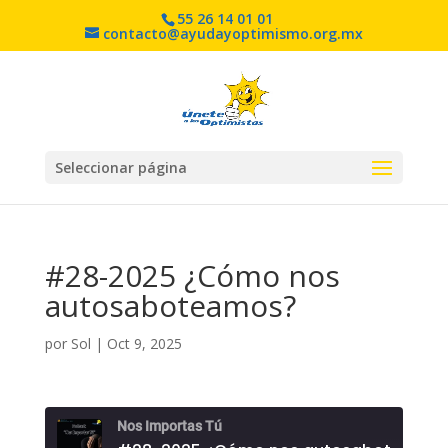
55 26 14 01 01
contacto@ayudayoptimismo.org.mx
Seleccionar página
#28-2025 ¿Cómo nos
autosaboteamos?
por
Sol
|
Oct 9, 2025
Nos Importas Tú