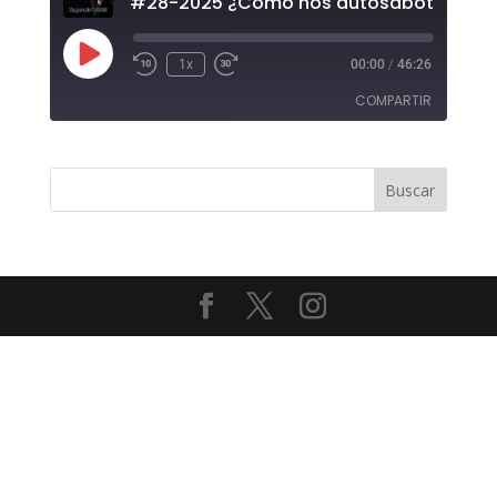
#28-2025 ¿Cómo nos autosaboteamos
Reproducir
1x
00:00
/
46:26
episodio
COMPARTIR
COMPAR
TIR
ENLACE
INCRUST
AR