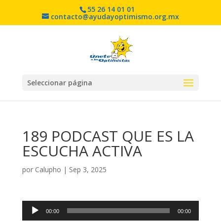
55 26 14 01 01
contacto@ayudayoptimismo.org.mx
Seleccionar página
189 PODCAST QUE ES LA
ESCUCHA ACTIVA
por
Calupho
|
Sep 3, 2025
Reproductor
00:00
00:00
de