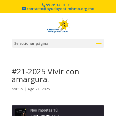
55 26 14 01 01
contacto@ayudayoptimismo.org.mx
Seleccionar página
#21-2025 Vivir con
amargura.
por
Sol
|
Ago 21, 2025
Nos Importas Tú