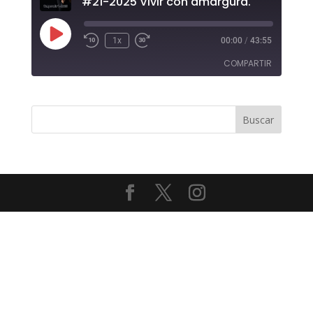
#21-2025 Vivir con amargura.
Reproducir
1x
00:00
/
43:55
episodio
COMPARTIR
COMPAR
TIR
ENLACE
INCRUST
AR