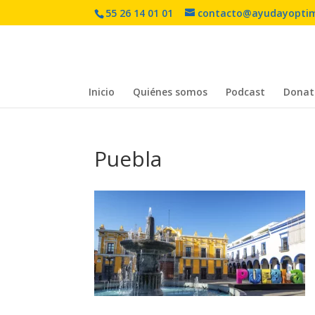
55 26 14 01 01
contacto@ayudayopti
Inicio
Quiénes somos
Podcast
Donat
Puebla