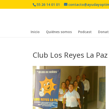
55 26 14 01 01
contacto@ayudayopti
Inicio
Quiénes somos
Podcast
Donat
Club Los Reyes La Pa