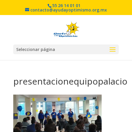
55 26 14 01 01
contacto@ayudayoptimismo.org.mx
Seleccionar página
presentacionequipopalacio