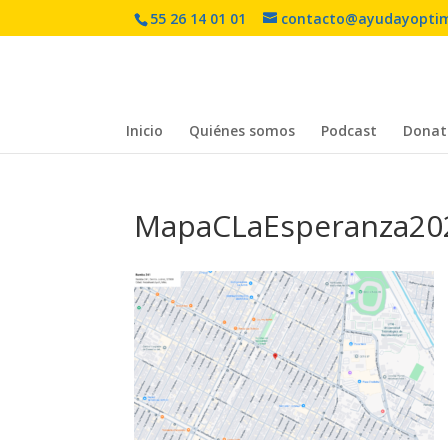
55 26 14 01 01
contacto@ayudayopti
Inicio
Quiénes somos
Podcast
Donat
MapaCLaEsperanza20