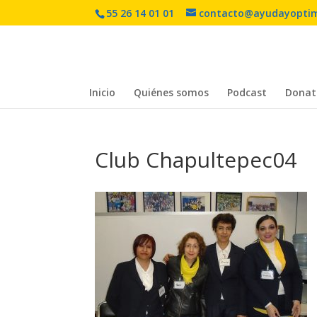
55 26 14 01 01
contacto@ayudayopti
Inicio
Quiénes somos
Podcast
Donat
Club Chapultepec04