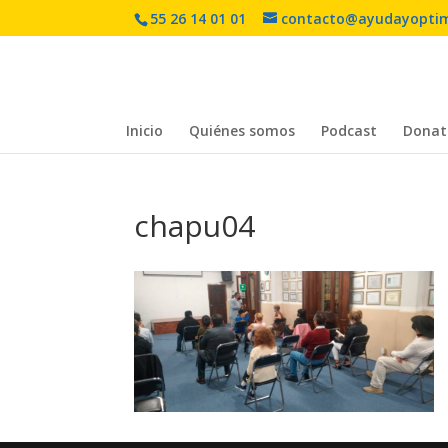
55 26 14 01 01
contacto@ayudayopti
Inicio
Quiénes somos
Podcast
Donat
chapu04