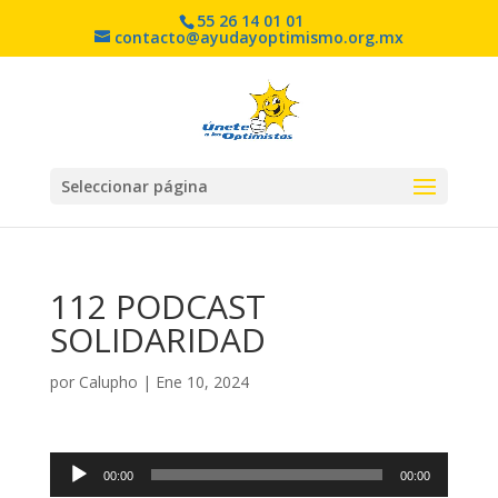
55 26 14 01 01
contacto@ayudayoptimismo.org.mx
Seleccionar página
112 PODCAST
SOLIDARIDAD
por
Calupho
|
Ene 10, 2024
Reproductor
00:00
00:00
de